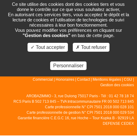
Ce site utilise des cookies dont des cookies tiers et vous
donne le contrôle sur ce que vous souhaitez activer,
En autorisant ces services tiers, vous acceptez le dépôt et la
lecture de cookies et l'utilisation de technologies de suivi
PAGE NON TROUVÉE
nécessaires à leur bon fonctionnement.
Vous pouvez modifier vos préférences en cliquant sur
"Gestion des cookies"
en bas de cette page.
La page que vous demandez n'existe pas.
✓ Tout accepter
✗ Tout refuser
Personnaliser
© 2007 - 2026 - Arobazimmo |
Accueil
|
Gestion
|
Locations
|
Ventes
|
Commercial
|
Honoraires
|
Contact
|
Mentions légales
|
CGU
|
Gestion des cookies
AROBAZIMMO - 3, rue Dulong 75017 Paris - Tél : 01 42 78 18 74
RCS Paris B 502 713 845 – TVA Intracommunautaire FR 00 502 713 845
Carte professionnelle N° CPI 7501 2018 000 028 101
Carte professionnelle de gestion N° CPI 7501 2018 000 029 534
Garantie financière C.E.G.C 16, rue Hoche – Tour Kupka B - 92919 LA
DEFENSE CEDEX