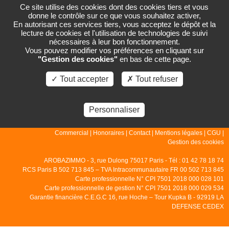
Ce site utilise des cookies dont des cookies tiers et vous
donne le contrôle sur ce que vous souhaitez activer,
En autorisant ces services tiers, vous acceptez le dépôt et la
lecture de cookies et l'utilisation de technologies de suivi
PAGE NON TROUVÉE
nécessaires à leur bon fonctionnement.
Vous pouvez modifier vos préférences en cliquant sur
"Gestion des cookies"
en bas de cette page.
La page que vous demandez n'existe pas.
✓ Tout accepter
✗ Tout refuser
Personnaliser
© 2007 - 2026 - Arobazimmo |
Accueil
|
Gestion
|
Locations
|
Ventes
|
Commercial
|
Honoraires
|
Contact
|
Mentions légales
|
CGU
|
Gestion des cookies
AROBAZIMMO - 3, rue Dulong 75017 Paris - Tél : 01 42 78 18 74
RCS Paris B 502 713 845 – TVA Intracommunautaire FR 00 502 713 845
Carte professionnelle N° CPI 7501 2018 000 028 101
Carte professionnelle de gestion N° CPI 7501 2018 000 029 534
Garantie financière C.E.G.C 16, rue Hoche – Tour Kupka B - 92919 LA
DEFENSE CEDEX