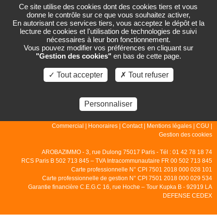
Ce site utilise des cookies dont des cookies tiers et vous
donne le contrôle sur ce que vous souhaitez activer,
En autorisant ces services tiers, vous acceptez le dépôt et la
lecture de cookies et l'utilisation de technologies de suivi
PAGE NON TROUVÉE
nécessaires à leur bon fonctionnement.
Vous pouvez modifier vos préférences en cliquant sur
"Gestion des cookies"
en bas de cette page.
La page que vous demandez n'existe pas.
✓ Tout accepter
✗ Tout refuser
Personnaliser
© 2007 - 2026 - Arobazimmo |
Accueil
|
Gestion
|
Locations
|
Ventes
|
Commercial
|
Honoraires
|
Contact
|
Mentions légales
|
CGU
|
Gestion des cookies
AROBAZIMMO - 3, rue Dulong 75017 Paris - Tél : 01 42 78 18 74
RCS Paris B 502 713 845 – TVA Intracommunautaire FR 00 502 713 845
Carte professionnelle N° CPI 7501 2018 000 028 101
Carte professionnelle de gestion N° CPI 7501 2018 000 029 534
Garantie financière C.E.G.C 16, rue Hoche – Tour Kupka B - 92919 LA
DEFENSE CEDEX