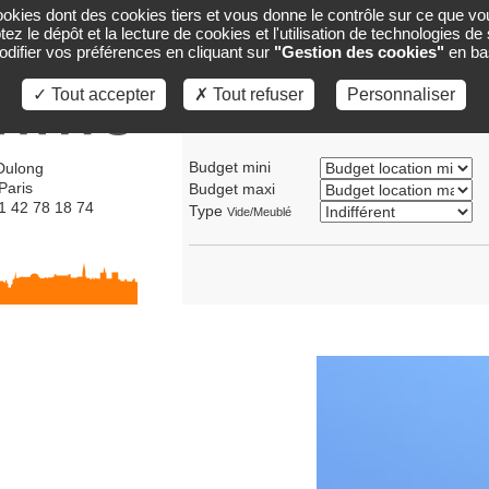
cookies dont des cookies tiers et vous donne le contrôle sur ce que vo
ACCUEIL
GESTION
CARTE
VENTES
ez le dépôt et la lecture de cookies et l'utilisation de technologies d
ifier vos préférences en cliquant sur
"Gestion des cookies"
en ba
✓ Tout accepter
✗ Tout refuser
Personnaliser
Transaction
Location
Vente
Budget mini
Dulong
Paris
Budget maxi
01 42 78 18 74
Type
Vide/Meublé