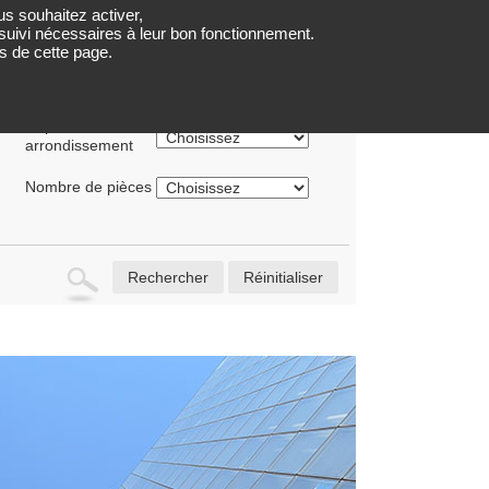
us souhaitez activer,
LOCATIONS
PARTENAIRES
QUI SOMMES NOUS ?
e suivi nécessaires à leur bon fonctionnement.
s de cette page.
Département ou
arrondissement
Nombre de pièces
Rechercher
Réinitialiser