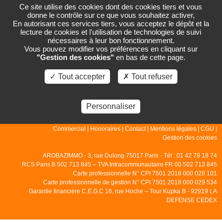
Ce site utilise des cookies dont des cookies tiers et vous
donne le contrôle sur ce que vous souhaitez activer,
En autorisant ces services tiers, vous acceptez le dépôt et la
lecture de cookies et l'utilisation de technologies de suivi
PAGE NON TROUVÉE
nécessaires à leur bon fonctionnement.
Vous pouvez modifier vos préférences en cliquant sur
"Gestion des cookies"
en bas de cette page.
La page que vous demandez n'existe pas.
✓ Tout accepter
✗ Tout refuser
Personnaliser
© 2007 - 2026 - Arobazimmo |
Accueil
|
Gestion
|
Locations
|
Ventes
|
Commercial
|
Honoraires
|
Contact
|
Mentions légales
|
CGU
|
Gestion des cookies
AROBAZIMMO - 3, rue Dulong 75017 Paris - Tél : 01 42 78 18 74
RCS Paris B 502 713 845 – TVA Intracommunautaire FR 00 502 713 845
Carte professionnelle N° CPI 7501 2018 000 028 101
Carte professionnelle de gestion N° CPI 7501 2018 000 029 534
Garantie financière C.E.G.C 16, rue Hoche – Tour Kupka B - 92919 LA
DEFENSE CEDEX