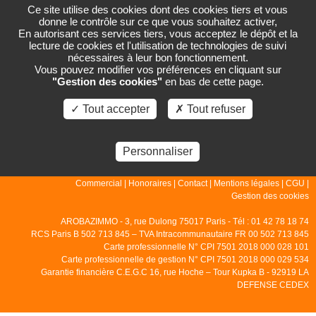
Ce site utilise des cookies dont des cookies tiers et vous
donne le contrôle sur ce que vous souhaitez activer,
En autorisant ces services tiers, vous acceptez le dépôt et la
lecture de cookies et l'utilisation de technologies de suivi
PAGE NON TROUVÉE
nécessaires à leur bon fonctionnement.
Vous pouvez modifier vos préférences en cliquant sur
"Gestion des cookies"
en bas de cette page.
La page que vous demandez n'existe pas.
✓ Tout accepter
✗ Tout refuser
Personnaliser
© 2007 - 2026 - Arobazimmo |
Accueil
|
Gestion
|
Locations
|
Ventes
|
Commercial
|
Honoraires
|
Contact
|
Mentions légales
|
CGU
|
Gestion des cookies
AROBAZIMMO - 3, rue Dulong 75017 Paris - Tél : 01 42 78 18 74
RCS Paris B 502 713 845 – TVA Intracommunautaire FR 00 502 713 845
Carte professionnelle N° CPI 7501 2018 000 028 101
Carte professionnelle de gestion N° CPI 7501 2018 000 029 534
Garantie financière C.E.G.C 16, rue Hoche – Tour Kupka B - 92919 LA
DEFENSE CEDEX