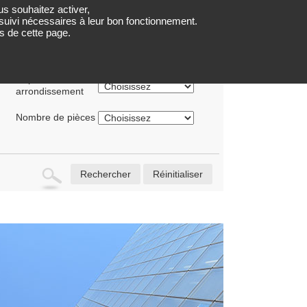
us souhaitez activer,
LOCATIONS
PARTENAIRES
QUI SOMMES NOUS ?
e suivi nécessaires à leur bon fonctionnement.
s de cette page.
Département ou
arrondissement
Nombre de pièces
Rechercher
Réinitialiser