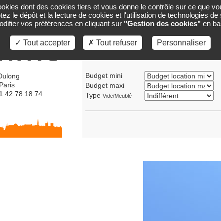
cookies dont des cookies tiers et vous donne le contrôle sur ce que vo
ACCUEIL
GESTION
CARTE
VENTES
ez le dépôt et la lecture de cookies et l'utilisation de technologies d
ifier vos préférences en cliquant sur
"Gestion des cookies"
en ba
✓ Tout accepter
✗ Tout refuser
Personnaliser
Transaction
Location
Vente
Budget mini
Dulong
Paris
Budget maxi
01 42 78 18 74
Type
Vide/Meublé