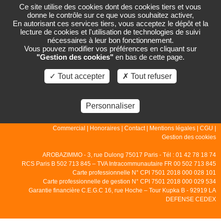
Ce site utilise des cookies dont des cookies tiers et vous
donne le contrôle sur ce que vous souhaitez activer,
En autorisant ces services tiers, vous acceptez le dépôt et la
lecture de cookies et l'utilisation de technologies de suivi
PAGE NON TROUVÉE
nécessaires à leur bon fonctionnement.
Vous pouvez modifier vos préférences en cliquant sur
"Gestion des cookies"
en bas de cette page.
La page que vous demandez n'existe pas.
✓ Tout accepter
✗ Tout refuser
Personnaliser
© 2007 - 2026 - Arobazimmo |
Accueil
|
Gestion
|
Locations
|
Ventes
|
Commercial
|
Honoraires
|
Contact
|
Mentions légales
|
CGU
|
Gestion des cookies
AROBAZIMMO - 3, rue Dulong 75017 Paris - Tél : 01 42 78 18 74
RCS Paris B 502 713 845 – TVA Intracommunautaire FR 00 502 713 845
Carte professionnelle N° CPI 7501 2018 000 028 101
Carte professionnelle de gestion N° CPI 7501 2018 000 029 534
Garantie financière C.E.G.C 16, rue Hoche – Tour Kupka B - 92919 LA
DEFENSE CEDEX