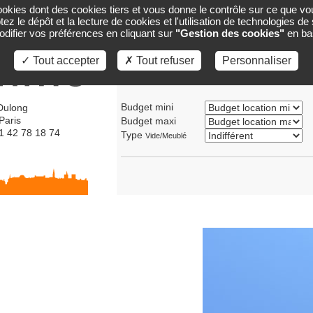
cookies dont des cookies tiers et vous donne le contrôle sur ce que vo
ACCUEIL
GESTION
CARTE
VENTES
ez le dépôt et la lecture de cookies et l'utilisation de technologies d
ifier vos préférences en cliquant sur
"Gestion des cookies"
en ba
✓ Tout accepter
✗ Tout refuser
Personnaliser
Transaction
Location
Vente
Budget mini
Dulong
Paris
Budget maxi
01 42 78 18 74
Type
Vide/Meublé