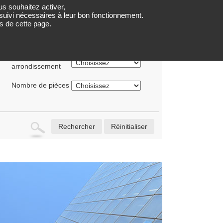
us souhaitez activer,
LOCATIONS
PARTENAIRES
QUI SOMMES NOUS ?
e suivi nécessaires à leur bon fonctionnement.
s de cette page.
Département ou
arrondissement
Nombre de pièces
Rechercher
Réinitialiser