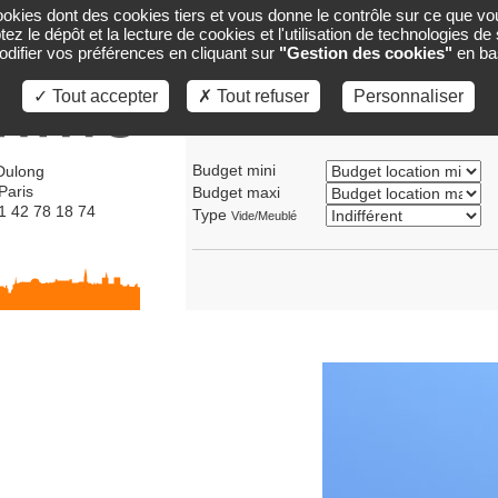
cookies dont des cookies tiers et vous donne le contrôle sur ce que vo
ACCUEIL
GESTION
CARTE
VENTES
ez le dépôt et la lecture de cookies et l'utilisation de technologies d
ifier vos préférences en cliquant sur
"Gestion des cookies"
en ba
✓ Tout accepter
✗ Tout refuser
Personnaliser
Transaction
Location
Vente
Budget mini
Dulong
Paris
Budget maxi
01 42 78 18 74
Type
Vide/Meublé