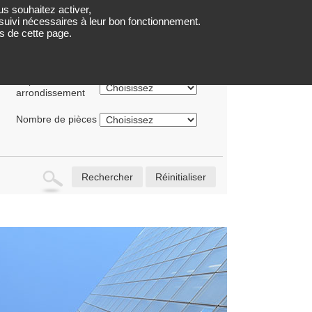
us souhaitez activer,
LOCATIONS
PARTENAIRES
QUI SOMMES NOUS ?
e suivi nécessaires à leur bon fonctionnement.
s de cette page.
Département ou
arrondissement
Nombre de pièces
Rechercher
Réinitialiser