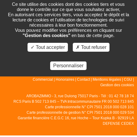
Ce site utilise des cookies dont des cookies tiers et vous
donne le contrôle sur ce que vous souhaitez activer,
En autorisant ces services tiers, vous acceptez le dépôt et la
lecture de cookies et l'utilisation de technologies de suivi
PAGE NON TROUVÉE
nécessaires à leur bon fonctionnement.
Vous pouvez modifier vos préférences en cliquant sur
"Gestion des cookies"
en bas de cette page.
La page que vous demandez n'existe pas.
✓ Tout accepter
✗ Tout refuser
Personnaliser
© 2007 - 2026 - Arobazimmo |
Accueil
|
Gestion
|
Locations
|
Ventes
|
Commercial
|
Honoraires
|
Contact
|
Mentions légales
|
CGU
|
Gestion des cookies
AROBAZIMMO - 3, rue Dulong 75017 Paris - Tél : 01 42 78 18 74
RCS Paris B 502 713 845 – TVA Intracommunautaire FR 00 502 713 845
Carte professionnelle N° CPI 7501 2018 000 028 101
Carte professionnelle de gestion N° CPI 7501 2018 000 029 534
Garantie financière C.E.G.C 16, rue Hoche – Tour Kupka B - 92919 LA
DEFENSE CEDEX