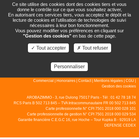
Ce site utilise des cookies dont des cookies tiers et vous
donne le contrôle sur ce que vous souhaitez activer,
En autorisant ces services tiers, vous acceptez le dépôt et la
lecture de cookies et l'utilisation de technologies de suivi
PAGE NON TROUVÉE
nécessaires à leur bon fonctionnement.
Vous pouvez modifier vos préférences en cliquant sur
"Gestion des cookies"
en bas de cette page.
La page que vous demandez n'existe pas.
✓ Tout accepter
✗ Tout refuser
Personnaliser
© 2007 - 2026 - Arobazimmo |
Accueil
|
Gestion
|
Locations
|
Ventes
|
Commercial
|
Honoraires
|
Contact
|
Mentions légales
|
CGU
|
Gestion des cookies
AROBAZIMMO - 3, rue Dulong 75017 Paris - Tél : 01 42 78 18 74
RCS Paris B 502 713 845 – TVA Intracommunautaire FR 00 502 713 845
Carte professionnelle N° CPI 7501 2018 000 028 101
Carte professionnelle de gestion N° CPI 7501 2018 000 029 534
Garantie financière C.E.G.C 16, rue Hoche – Tour Kupka B - 92919 LA
DEFENSE CEDEX