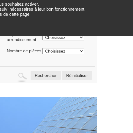
us souhaitez activer,
LOCATIONS
PARTENAIRES
QUI SOMMES NOUS ?
e suivi nécessaires à leur bon fonctionnement.
s de cette page.
Département ou
arrondissement
Nombre de pièces
Rechercher
Réinitialiser