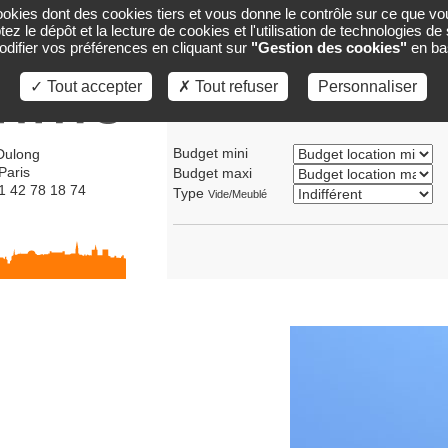
cookies dont des cookies tiers et vous donne le contrôle sur ce que vo
ACCUEIL
GESTION
CARTE
VENTES
ez le dépôt et la lecture de cookies et l'utilisation de technologies d
ifier vos préférences en cliquant sur
"Gestion des cookies"
en ba
✓ Tout accepter
✗ Tout refuser
Personnaliser
Transaction
Location
Vente
Budget mini
Dulong
Paris
Budget maxi
01 42 78 18 74
Type
Vide/Meublé