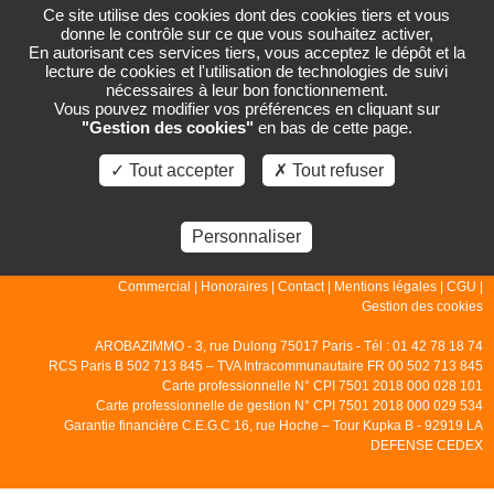
Ce site utilise des cookies dont des cookies tiers et vous
donne le contrôle sur ce que vous souhaitez activer,
En autorisant ces services tiers, vous acceptez le dépôt et la
lecture de cookies et l'utilisation de technologies de suivi
PAGE NON TROUVÉE
nécessaires à leur bon fonctionnement.
Vous pouvez modifier vos préférences en cliquant sur
"Gestion des cookies"
en bas de cette page.
La page que vous demandez n'existe pas.
✓ Tout accepter
✗ Tout refuser
Personnaliser
© 2007 - 2026 - Arobazimmo |
Accueil
|
Gestion
|
Locations
|
Ventes
|
Commercial
|
Honoraires
|
Contact
|
Mentions légales
|
CGU
|
Gestion des cookies
AROBAZIMMO - 3, rue Dulong 75017 Paris - Tél : 01 42 78 18 74
RCS Paris B 502 713 845 – TVA Intracommunautaire FR 00 502 713 845
Carte professionnelle N° CPI 7501 2018 000 028 101
Carte professionnelle de gestion N° CPI 7501 2018 000 029 534
Garantie financière C.E.G.C 16, rue Hoche – Tour Kupka B - 92919 LA
DEFENSE CEDEX