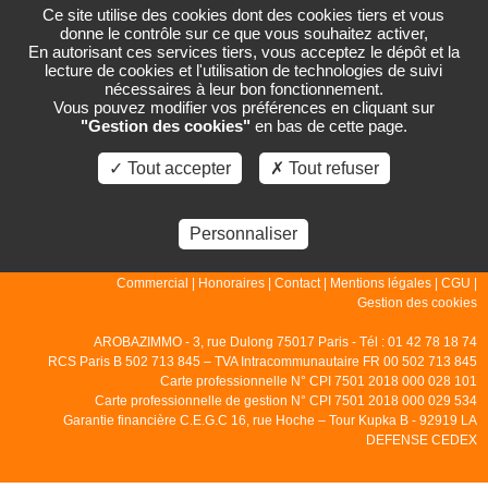
Ce site utilise des cookies dont des cookies tiers et vous
donne le contrôle sur ce que vous souhaitez activer,
En autorisant ces services tiers, vous acceptez le dépôt et la
lecture de cookies et l'utilisation de technologies de suivi
PAGE NON TROUVÉE
nécessaires à leur bon fonctionnement.
Vous pouvez modifier vos préférences en cliquant sur
"Gestion des cookies"
en bas de cette page.
La page que vous demandez n'existe pas.
✓ Tout accepter
✗ Tout refuser
Personnaliser
© 2007 - 2026 - Arobazimmo |
Accueil
|
Gestion
|
Locations
|
Ventes
|
Commercial
|
Honoraires
|
Contact
|
Mentions légales
|
CGU
|
Gestion des cookies
AROBAZIMMO - 3, rue Dulong 75017 Paris - Tél : 01 42 78 18 74
RCS Paris B 502 713 845 – TVA Intracommunautaire FR 00 502 713 845
Carte professionnelle N° CPI 7501 2018 000 028 101
Carte professionnelle de gestion N° CPI 7501 2018 000 029 534
Garantie financière C.E.G.C 16, rue Hoche – Tour Kupka B - 92919 LA
DEFENSE CEDEX