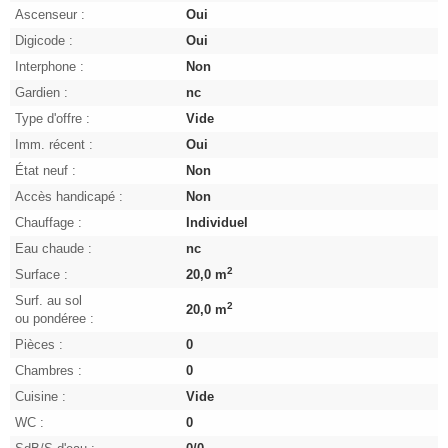
Ascenseur :
Oui
Digicode :
Oui
Interphone :
Non
Gardien :
nc
Type d'offre :
Vide
Imm. récent :
Oui
État neuf :
Non
Accès handicapé :
Non
Chauffage :
Individuel
Eau chaude :
nc
2
Surface :
20,0 m
Surf. au sol
2
20,0 m
ou pondéree :
Pièces :
0
Chambres :
0
Cuisine :
Vide
WC :
0