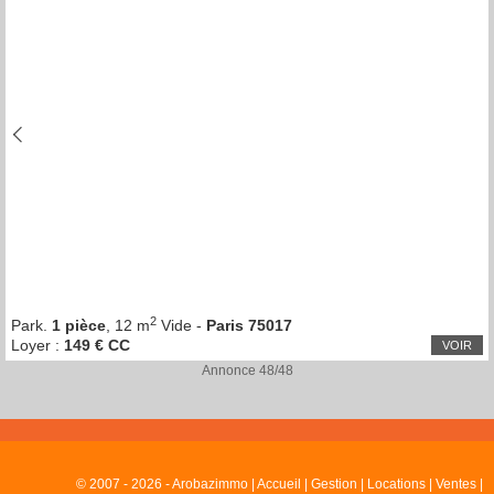
2
Park.
1 pièce
, 12 m
Vide -
Paris 75017
Loyer :
149 € CC
VOIR
Annonce 48/48
© 2007 - 2026 - Arobazimmo |
Accueil
|
Gestion
|
Locations
|
Ventes
|