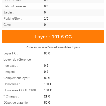
SdB/S d'eau :
0/0
Balcon/Terrasse :
0/0
Jardin :
0
Parking/Box :
1/0
Cave :
0
Loyer : 101 € CC
Zone soumise à l'encadrement des loyers
Loyer HC :
80 €
Loyer de référence
- de base :
0 €
- majoré :
0 €
Complément loyer :
80 €
Honoraires :
180 €
Honoraires CODE CIVIL :
180 €
* Charges :
21 €
Dépot de garantie :
80 €