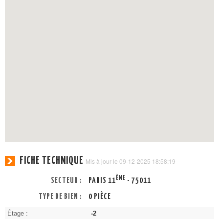
FICHE TECHNIQUE
Mis à jour le 09-12-2025 18:58:19
ÈME
SECTEUR :
PARIS 11
- 75011
TYPE DE BIEN :
0 PIÈCE
Étage :
-2